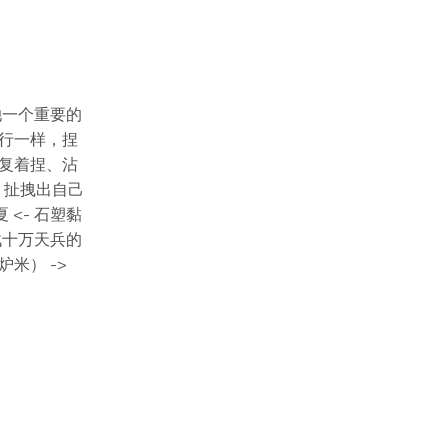
她一个重要的
行一样，捏
复着捏、沾
，扯拽出自己
 <- 石塑黏
战十万天兵的
米） ->