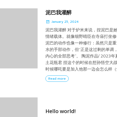
泥巴我灌醉
January 25, 2024
泥巴我灌醉 对于炉米来说，捏泥巴是
情绪载体。就像细野晴臣在寺庙打坐修
泥巴的动作也像一种修行：虽然只是重
水的手部动作，但“正是这过剩的单调
内心的全部思考”。 陶泥作品/ 2023年夏
土花瓶君 捏这个的时候在想孙悟空大
时候哪吒要是加入他那一边会怎么样（炉
Read more
Hello world!