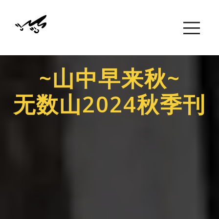
~山中早来秋~
无数山2024秋季刊