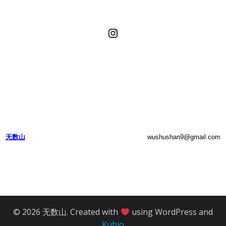
Instagram
无数山
wushushan9@gmail.com
© 2026 无数山. Created with
using WordPress and
Kubio