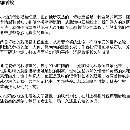
编者按
小也的笔触轻盈细腻，正如她所表达的，诗歌应当是一种自然的流露，随
着情感和感知，彷佛小溪潺潺流淌，从脑海中跃然纸上。我们选入的这两
首诗，就像作者拿着蜡笔在无边的白布上画着流畅的线条，勾勒出我们生
命中那些微妙而真实的瞬间。
两首诗歌的观感都由轻至重，从薄若蝉翼的生命、不能承受的世界之轻，
到迷茫莽撞的第一人称、沉甸甸的漫漫长夜，作者把词语包装成石块，冷
不丁砸进池塘，打破湖面的幻想和平静，泛起悠扬长久的涟漪。
通过易碎的和厚重的、狭小的和广阔的——她将瞬间和永恒具象化来，小
也以独特的意象描摹出她敏锐的洞察。也许这些偶然的情绪和灵感的火花
毫无由来，也非常私人，但正是及时的记录和艺术的延展，这两首诗或多
或少潜入到我们共同的记忆中，将那些被忘却或忽略的时刻，拂去尘埃，
重新摆到我们的面前。
小也巧妙地运用着她文字宫殿中的联想排比，在月上柳梢时轻声细语地描
述着她的想象，带领读者走进一场，久违且安稳的梦境。