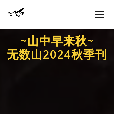
~山中早来秋~
无数山2024秋季刊