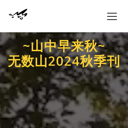
~山中早来秋~
无数山2024秋季刊