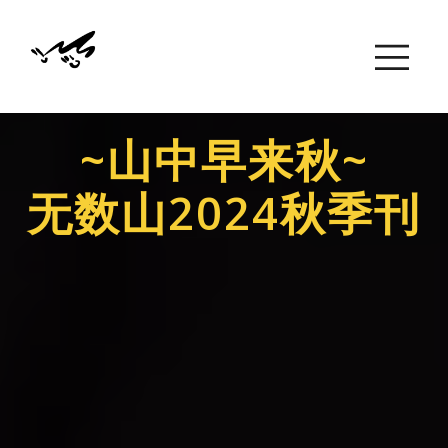
~山中早来秋~
无数山2024秋季刊