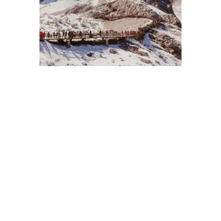
编者按：
文章试图挖掘《长安三万里》文化意象里最深沉的触
动，虚实背后时代的精神状态，尤其是那些游离于主流
叙事之外的视角。在一系列对历史与电影叙事本身和时
代气质的解析中，作者引领我们思考，一切似乎都不仅
是唐朝的盛世荣光，更是当代社会的隐忧与困境？一段
由电影引发的深思，一段“把自己作为方法”的经验后记
——行路难！行路难！